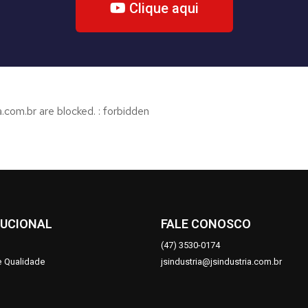
Clique aqui
.com.br are blocked. : forbidden
TUCIONAL
FALE CONOSCO
(
47)
3530-0174
de Qualidade
jsindustria@jsindustria.com.br